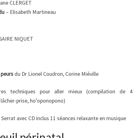
hane CLERGET
ndu
– Elisabeth Martineau
SSAIRE NIQUET
s peurs
du Dr Lionel Coudron, Corine Miéville
ures techniques pour aller mieux (compilation de 4
 lâcher-prise, ho’oponopono)
 Serrat avec CD inclus 11 séances relaxante en musique
euil périnatal