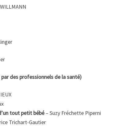
ie WILLMANN
inger
ier
par des professionnels de la santé)
BIEUX
ux
d’un tout petit bébé
– Suzy Fréchette Piperni
ice Trichart-Gautier