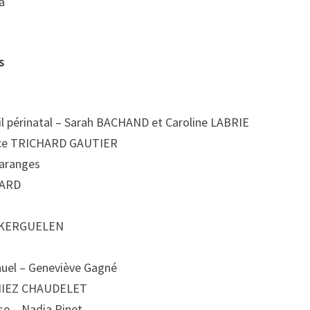
a
s
uil périnatal – Sarah BACHAND et Caroline LABRIE
rice TRICHARD GAUTIER
paranges
YMARD
ie KERGUELEN
nuel – Geneviève Gagné
NTHIEZ CHAUDELET
se – Nadia Pinet