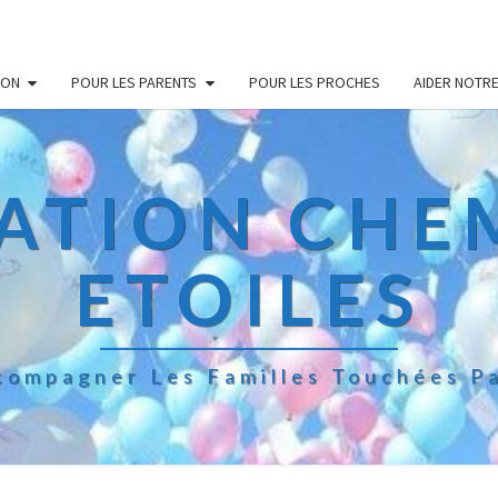
ION
POUR LES PARENTS
POUR LES PROCHES
AIDER NOTR
ATION CHE
ETOILES
compagner Les Familles Touchées Pa