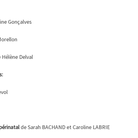
ine Gonçalves
Morellon
 Hélène Delval
s:
evol
 périnatal
de Sarah BACHAND et Caroline LABRIE