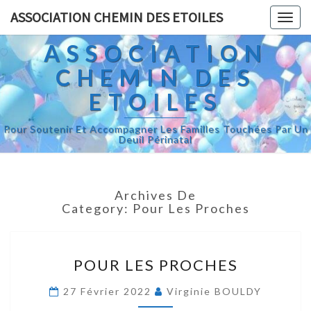
ASSOCIATION CHEMIN DES ETOILES
Toggl
ASSOCIATION
CHEMIN DES
ETOILES
Pour Soutenir Et Accompagner Les Familles Touchées Par Un
Deuil Périnatal
Archives De
Category:
Pour Les Proches
POUR LES PROCHES
27 Février 2022
Virginie BOULDY