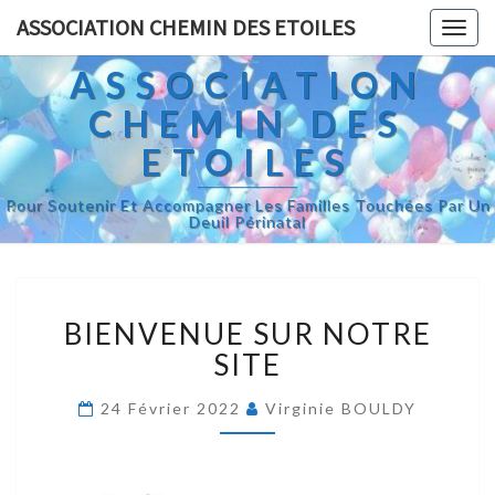
ASSOCIATION CHEMIN DES ETOILES
Toggl
ASSOCIATION
CHEMIN DES
ETOILES
Pour Soutenir Et Accompagner Les Familles Touchées Par Un
Deuil Périnatal
BIENVENUE SUR NOTRE
SITE
24 Février 2022
Virginie BOULDY