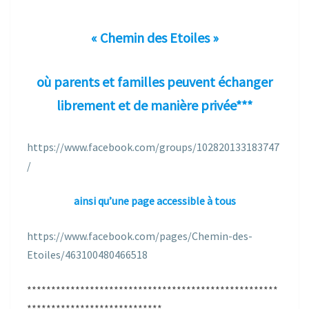
« Chemin des Etoiles »
où parents et familles peuvent échanger
librement et de manière privée***
https://www.facebook.com/groups/102820133183747
/
ainsi qu’une page accessible à tous
https://www.facebook.com/pages/Chemin-des-
Etoiles/463100480466518
****************************************************
****************************